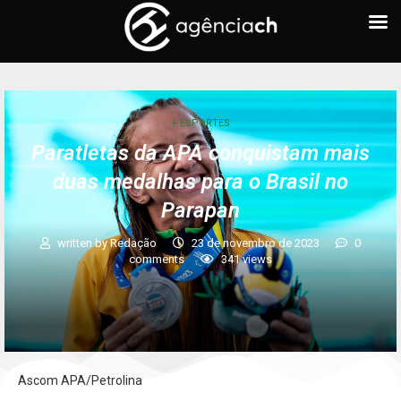
+ ESPORTES
Paratletas da APA conquistam mais
duas medalhas para o Brasil no
Parapan
written by
Redação
23 de novembro de 2023
0
comments
341
views
Ascom APA/Petrolina