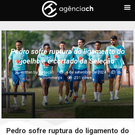
Brasil
Pedro sofre ruptura do ligamento do
joelho e é cortado da Seleção
written by
Redação
4 de setembro de 2024
0
comments
231
views
Pedro sofre ruptura do ligamento do