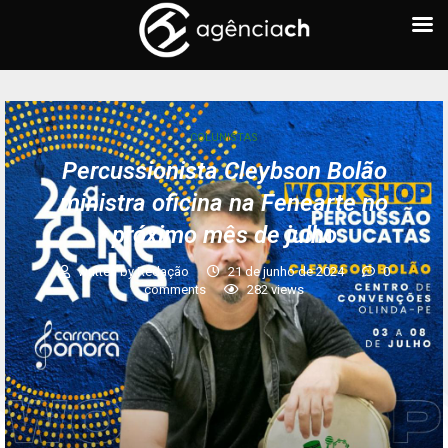
COLUNISTAS
Percussionista Cleybson Bolão
ministra oficina na Fenearte no
próximo mês de julho
written by
Redação
21 de junho de 2024
0
comments
282
views