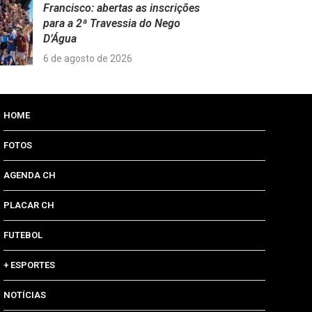
Francisco: abertas as inscrições
para a 2ª Travessia do Nego
D’Água
6 de agosto de 2026
HOME
FOTOS
AGENDA CH
PLACAR CH
FUTEBOL
+ ESPORTES
NOTÍCIAS