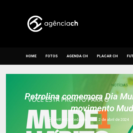
HOME
FOTOS
AGENDA CH
PLACAR CH
FU
NOTÍCIAS
Petrolina comemora Dia Mu
movimento Mud
written by
Redação
2 de abril de 2024