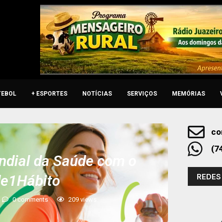
TEBOL
+ ESPORTES
NOTÍCIAS
SERVIÇOS
MEMÓRIAS
co
(7
ndial da Saúde com o
REDES
e1Hábito
0 comments
209
views