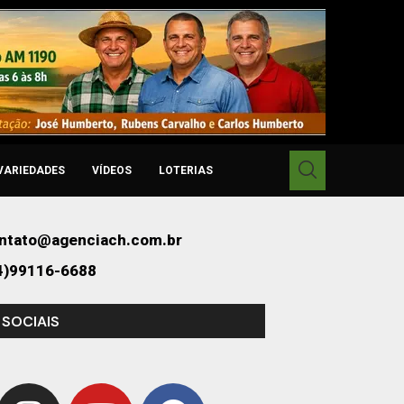
VARIEDADES
VÍDEOS
LOTERIAS
ntato@agenciach.com.br
4)99116-6688
 SOCIAIS