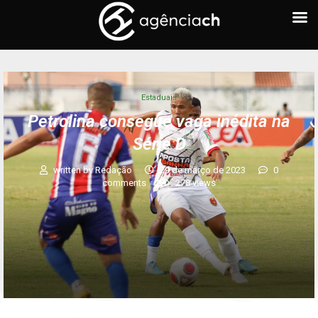
Estaduais
Petrolina consegue vaga inédita na
Série D
written by
Redação
29 de março de 2023
0
comments
278
views