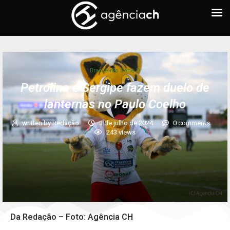
Brasileirão Série D
Petrolina e Sergipe fazem duelo de
lanternas no Paulo Coelho
written by
Redação
3 de julho de 2024
0 comments
243
views
Da Redação – Foto: Agência CH