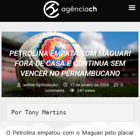
Estaduais
PETROLINA EMPATA COM MAGUARI
FORA DE CASA E CONTINUA SEM
VENCER NO PERNAMBUCANO
written by
Redação
17 de janeiro de 2024
0
comments
247
views
Por Tony Martins
O Petrolina empatou com o Maguari pelo placar