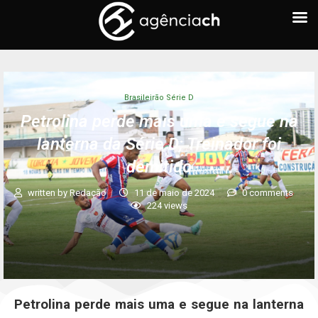
Brasileirão Série D
Petrolina perde mais uma e segue na
lanterna da Série D; Treinador foi
demitido
written by
Redação
11 de maio de 2024
0 comments
224
views
Petrolina perde mais uma e segue na lanterna