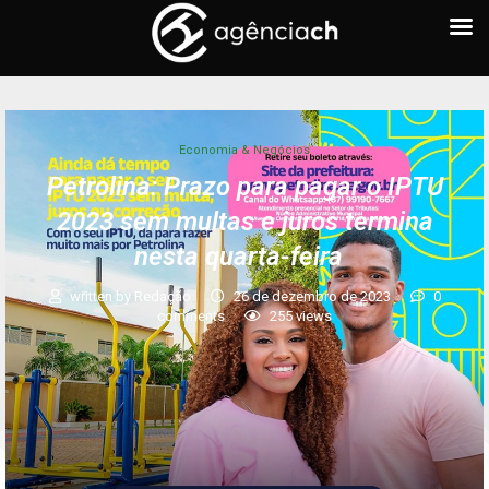
Economia & Negócios
Petrolina: Prazo para pagar o IPTU
2023 sem multas e juros termina
nesta quarta-feira
written by
Redação
26 de dezembro de 2023
0
comments
255
views