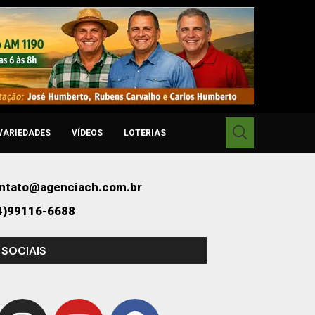
VARIEDADES
VÍDEOS
LOTERIAS
ntato@agenciach.com.br
4)99116-6688
 SOCIAIS