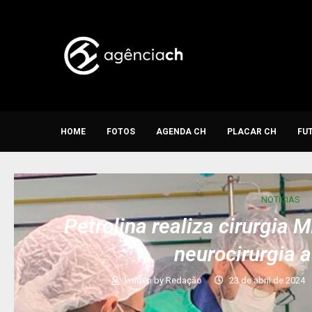
HOME
FOTOS
AGENDA CH
PLACAR CH
FU
NOTÍCIAS
Petrolina realiza cirurgia 
neurocirurgia 
written by
Redação
23 de abril de 2024