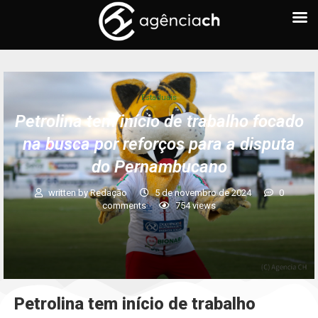
Estaduais
Petrolina tem início de trabalho focado
na busca por reforços para a disputa
do Pernambucano
written by
Redação
5 de novembro de 2024
0
comments
754
views
Petrolina tem início de trabalho