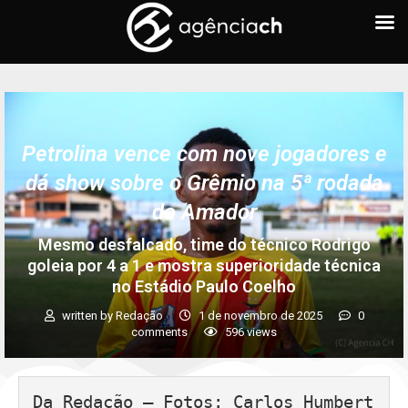
Petrolina vence com nove jogadores e
dá show sobre o Grêmio na 5ª rodada
do Amador
Mesmo desfalcado, time do técnico Rodrigo
goleia por 4 a 1 e mostra superioridade técnica
no Estádio Paulo Coelho
written by
Redação
1 de novembro de 2025
0
comments
596
views
Da Redação – Fotos: Carlos Humbert