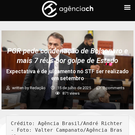
PGR pede condenação de Bolsonaro e
mais 7 réus por golpe de Estado
Expectativa é de julgamento no STF ser realizado
em setembro
written by
Redação
15 de julho de 2025
0 comments
871
views
Crédito: Agência Brasil/André Richter 
- Foto: Valter Campanato/Agência Bras