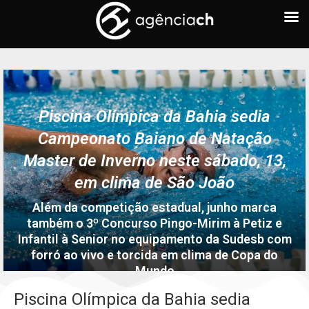
Piscina Olímpica da Bahia sedia
Campeonato Baiano de Natação
Master de Inverno neste sábado, 13,
em clima de São João
Além da competição estadual, junho marca
também o 3º Concurso Pingo-Mirim à Petiz e
Infantil à Senior no equipamento da Sudesb com
forró ao vivo e torcida em clima de Copa do
Mundo
written by
Redação
12 de junho de 2026
0
Piscina Olímpica da Bahia sedia
comments
238
views