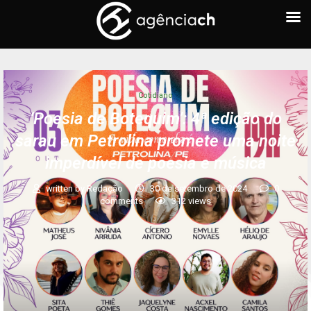
Cotidiano
‘Poesia de Botequim’: 4ª edição do
sarau em Petrolina promete uma noite
imperdível de poesia e música
written by
Redação
30 de setembro de 2024
0
comments
312
views