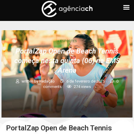
+ ESPORTES
PortalZap Open de Beach Tennis
começa nesta quinta (06) na EMS
Arena
written by
Redação
6 de fevereiro de 2025
0
comments
274
views
PortalZap Open de Beach Tennis