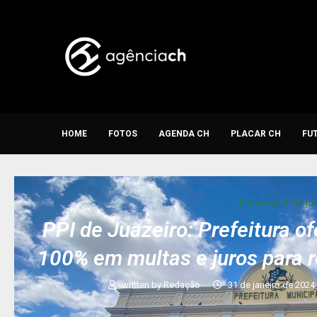
HOME
FOTOS
AGENDA CH
PLACAR CH
FU
Economia & Negóc
PPI de Juazeiro: Prefeitura o
100% em multas e juros para r
written by
Redação
31 de janeiro de 2024