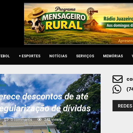
TEBOL
+ ESPORTES
NOTÍCIAS
SERVIÇOS
MEMÓRIAS
co
ios
(7
ferece descontos de até
REDES
egularização de dívidas
0 comments
242
views