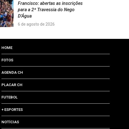
Francisco: abertas as inscrições
para a 2ª Travessia do Nego
D’Água
6 de agosto de 2026
HOME
FOTOS
AGENDA CH
PLACAR CH
FUTEBOL
+ ESPORTES
NOTÍCIAS