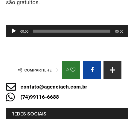
são gratuitos.
Tocador
00:00
00:00
de
áudio
0
COMPARTILHE
contato@agenciach.com.br
(74)99116-6688
REDES SOCIAIS