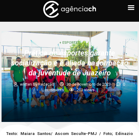
+ ESPORTES
Prática de esportes garante
socialização e é aliada na formação
da juventude de Juazeiro
written by
Redação
30 de novembro de 2023
0
comments
203
views
Texto: Maiara Santos/ Ascom Seculte-PMJ /
Foto; Edinazio