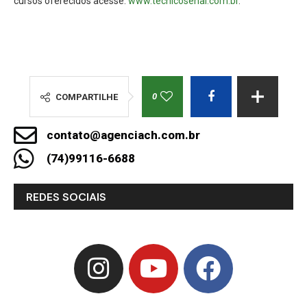
cursos oferecidos acesse:
www.tecnicosenai.com.br
.
0
COMPARTILHE
contato@agenciach.com.br
(74)99116-6688
REDES SOCIAIS