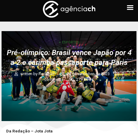
+ ESPORTES
Pré-olímpico: Brasil vence Japão por 4
a 2 e carimba passaporte para Paris
written by
Redação
24 de setembro de 2023
0
comments
279
views
Da Redação – Jota Jota