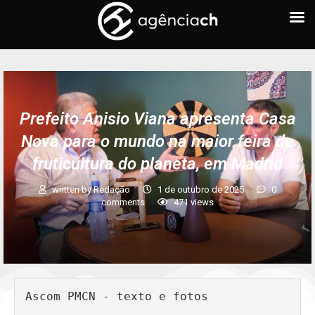
Prefeito Anisio Viana apresenta Casa
Nova para o mundo na maior feira de
fruticultura do planeta, em Madrid
written by
Redação
1 de outubro de 2025
0
comments
471
views
Ascom PMCN - texto e fotos