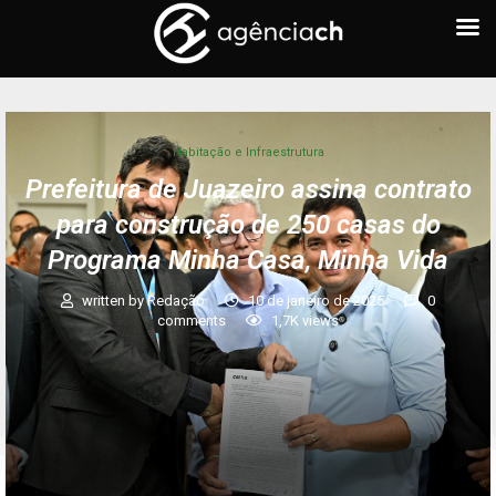
Habitação e Infraestrutura
Prefeitura de Juazeiro assina contrato
para construção de 250 casas do
Programa Minha Casa, Minha Vida
written by
Redação
10 de janeiro de 2025
0
comments
1,7K
views