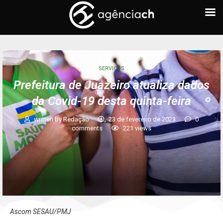
SERVIÇOS
Prefeitura de Juazeiro atualiza dados
da Covid-19 desta quinta-feira
written by
Redação
23 de fevereiro de 2023
0
comments
221
views
Ascom SESAU/PMJ