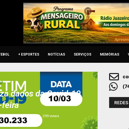
TEBOL
+ ESPORTES
NOTÍCIAS
SERVIÇOS
MEMÓRIAS
co
ar
(7
liza dados da Covid-19
REDES
-feira
0 comments
299
views