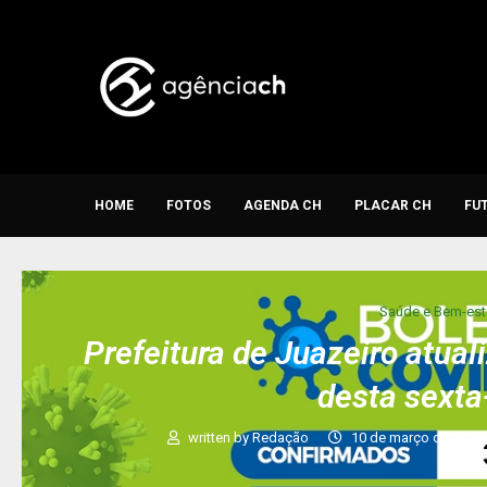
HOME
FOTOS
AGENDA CH
PLACAR CH
FU
Saúde e Bem-est
Prefeitura de Juazeiro atua
desta sexta
written by
Redação
10 de março de 2023