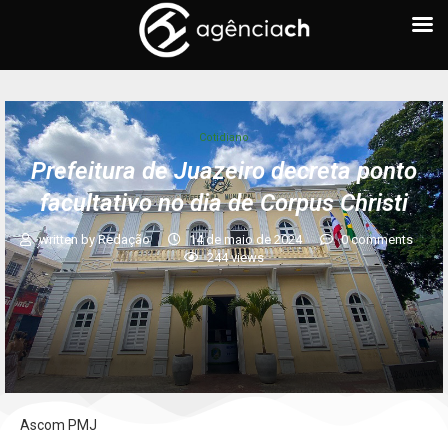
Cotidiano
Prefeitura de Juazeiro decreta ponto
facultativo no dia de Corpus Christi
written by
Redação
14 de maio de 2024
0 comments
244
views
Ascom PMJ