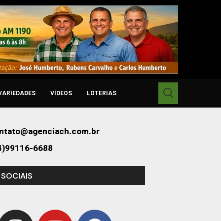
VARIEDADES
VÍDEOS
LOTERIAS
ntato@agenciach.com.br
4)99116-6688
 SOCIAIS