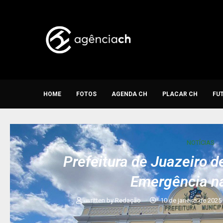
HOME
FOTOS
AGENDA CH
PLACAR CH
FU
NOTÍCIAS
Prefeitura de Juazeiro d
Emergência n
written by
Redação
10 de janeiro de 2025