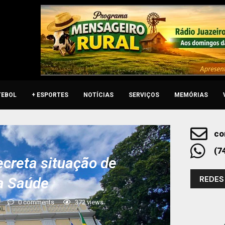
TEBOL
+ ESPORTES
NOTÍCIAS
SERVIÇOS
MEMÓRIAS
co
(7
ecreta situação de
REDES
a Saúde
0 comments
372
views