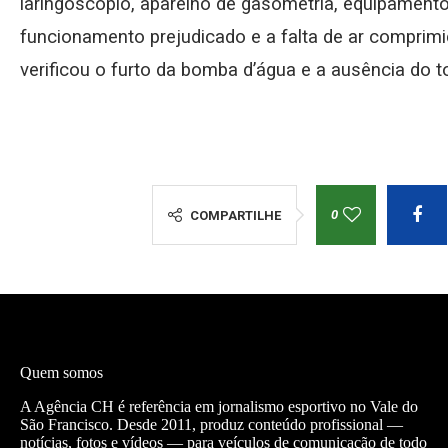
laringoscópio, aparelho de gasometria, equipamento
funcionamento prejudicado e a falta de ar compri
verificou o furto da bomba d’água e a ausência do 
0
COMPARTILHE
Quem somos
A Agência CH é referência em jornalismo esportivo no Vale do
São Francisco. Desde 2011, produz conteúdo profissional —
notícias, fotos e vídeos — para veículos de comunicação de todo