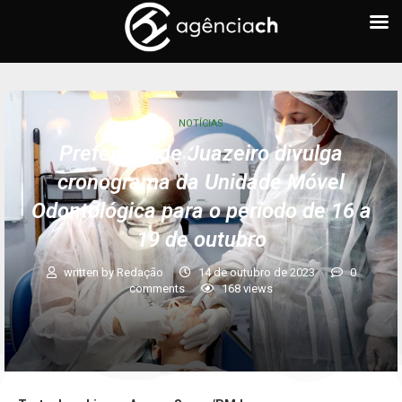
NOTÍCIAS
Prefeitura de Juazeiro divulga
cronograma da Unidade Móvel
Odontológica para o período de 16 a
19 de outubro
written by
Redação
14 de outubro de 2023
0
comments
168
views