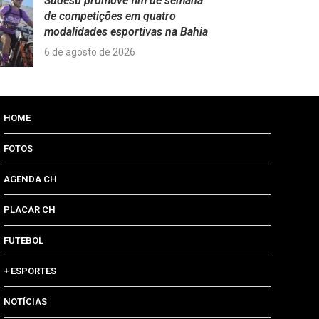
Sudesb promove fim de semana
de competições em quatro
modalidades esportivas na Bahia
6 de agosto de 2026
HOME
FOTOS
AGENDA CH
PLACAR CH
FUTEBOL
+ ESPORTES
NOTÍCIAS