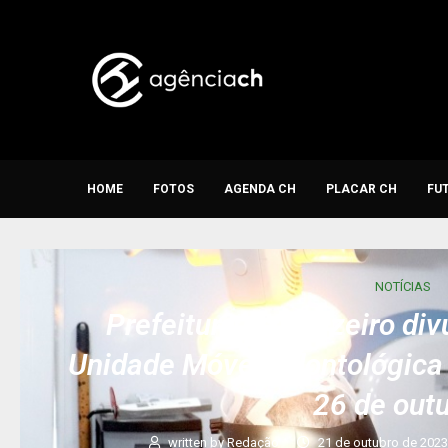
HOME
FOTOS
AGENDA CH
PLACAR CH
FU
NOTÍCIAS
Prefeitura de Juazeiro di
Unidade Móvel Odontológica 
26 de out
written by
Redação
21 de outubro de 202