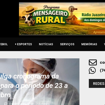
TEBOL
+ ESPORTES
NOTÍCIAS
SERVIÇOS
MEMÓRIAS
co
(7
vulga cronograma da
REDES
para o período de 23 a
ubro
3
0 comments
205
views