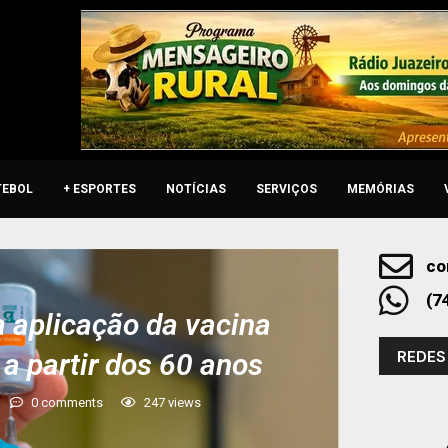
TEBOL
+ ESPORTES
NOTÍCIAS
SERVIÇOS
MEMÓRIAS
co
(7
ia aplicação da vacina
REDES
a partir dos 60 anos
0 comments
247
views