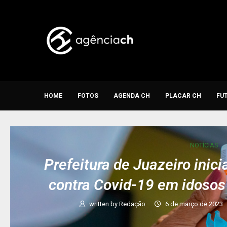
HOME
FOTOS
AGENDA CH
PLACAR CH
FU
NOTÍCIAS
Prefeitura de Juazeiro inic
contra Covid-19 em idosos 
written by
Redação
6 de março de 2023