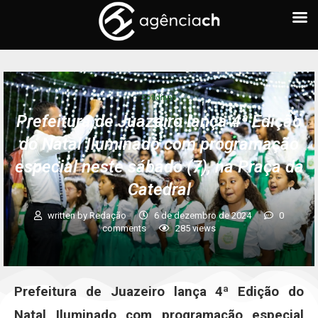
Cotidiano
Prefeitura de Juazeiro lança 4ª Edição
do Natal Iluminado com programação
especial neste sábado (7), na Praça da
Catedral
written by
Redação
6 de dezembro de 2024
0
comments
285
views
Prefeitura de Juazeiro lança 4ª Edição do
Natal Iluminado com programação especial