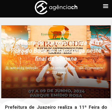
Economia & Negócios
Prefeitura de Juazeiro realiza a 11ª
Feira do Bode de Itamotinga neste
final de semana
written by
Redação
5 de junho de 2024
0 comments
223
views
Prefeitura de Juazeiro realiza a 11ª Feira do