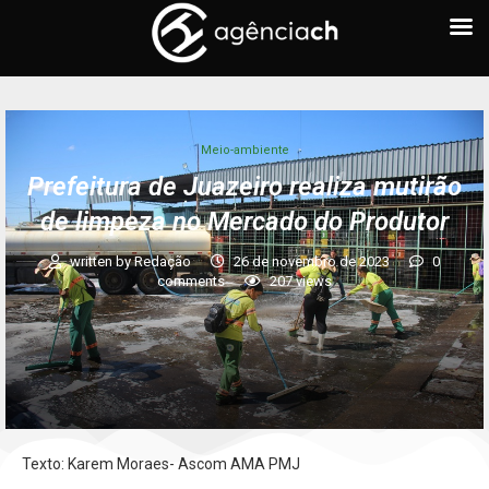
Meio-ambiente
Prefeitura de Juazeiro realiza mutirão
de limpeza no Mercado do Produtor
written by
Redação
26 de novembro de 2023
0
comments
207
views
Texto: Karem Moraes- Ascom AMA PMJ