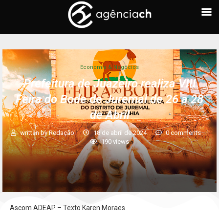
Economia & Negócios
Prefeitura de Juazeiro realiza VIII
Feira do Bode de Juremal de 26 a 28
de Abril
written by
Redação
18 de abril de 2024
0 comments
190
views
Ascom ADEAP – Texto Karen Moraes