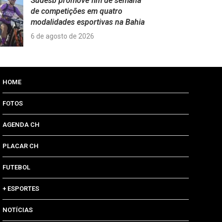
Sudesb promove fim de semana
de competições em quatro
modalidades esportivas na Bahia
6 de agosto de 2026
HOME
FOTOS
AGENDA CH
PLACAR CH
FUTEBOL
+ ESPORTES
NOTÍCIAS