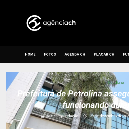
HOME
FOTOS
AGENDA CH
PLACAR CH
FU
Cotidiano
Prefeitura de Petrolina asseg
funcionando dura
written by
Redação
29 de dezembro de 20