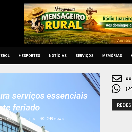
TEBOL
+ ESPORTES
NOTÍCIAS
SERVIÇOS
MEMÓRIAS
co
(7
ura serviços essenciais
REDES
nte feriado
23
0 comments
249
views