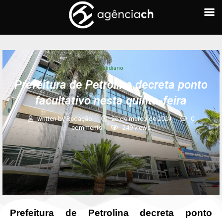
Cotidiano
Prefeitura de Petrolina decreta ponto
facultativo nesta quinta-feira
written by
Redação
26 de março de 2024
0
comments
249
views
Prefeitura de Petrolina decreta ponto