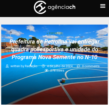
+ ESPORTES
Prefeitura de Petrolina vai entregar
quadra poliesportiva e unidade do
Programa Nova Semente no N-10
written by
Redação
4 de julho de 2024
0 comments
278
views