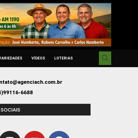
VARIEDADES
VÍDEOS
LOTERIAS
ntato@agenciach.com.br
4)99116-6688
 SOCIAIS