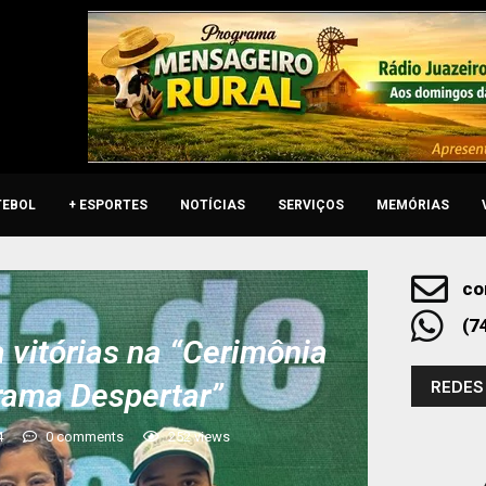
TEBOL
+ ESPORTES
NOTÍCIAS
SERVIÇOS
MEMÓRIAS
co
(7
a vitórias na “Cerimônia
REDES
rama Despertar”
4
0 comments
252
views