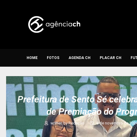
HOME
FOTOS
AGENDA CH
PLACAR CH
FU
Cidadania
Prefeitura de Sento Sé celebr
de Premiação do Prog
written by
Redação
8 de novembro de 202