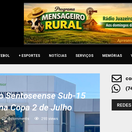
TEBOL
+ ESPORTES
NOTÍCIAS
SERVIÇOS
MEMÓRIAS
co
nior
(7
ão Sentoseense Sub-15
REDES
na Copa 2 de Julho
0 comments
293
views