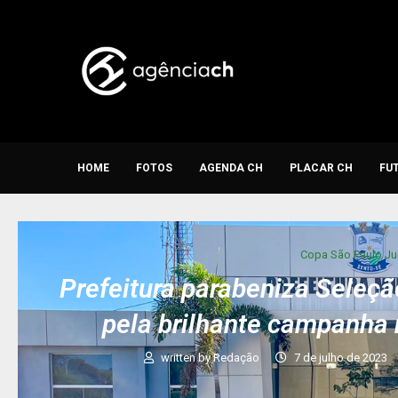
HOME
FOTOS
AGENDA CH
PLACAR CH
FU
Copa São Paulo Ju
Prefeitura parabeniza Seleç
pela brilhante campanha 
written by
Redação
7 de julho de 2023