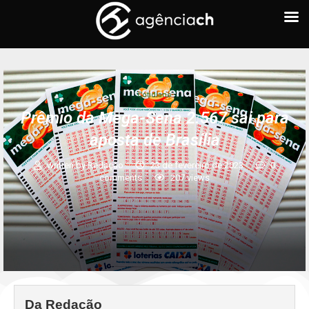
Cotidiano
Prêmio da Mega-Sena 2.567 sai para
aposta de Brasília
written by
Redação
23 de fevereiro de 2023
0
comments
207
views
Da Redação