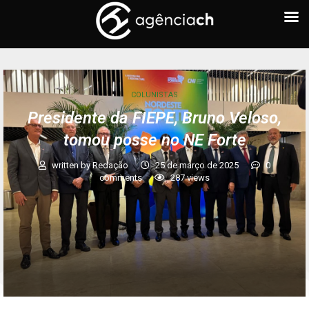
COLUNISTAS
Presidente da FIEPE, Bruno Veloso,
tomou posse no NE Forte
written by
Redação
25 de março de 2025
0
comments
287
views