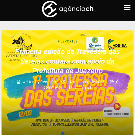
+ ESPORTES
Primeira edição da Travessia das
Sereias contará com apoio da
Prefeitura de Juazeiro
written by
Redação
10 de março de 2023
0
comments
341
views