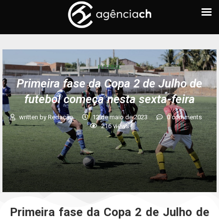
FUTEBOL
Primeira fase da Copa 2 de Julho de
futebol começa nesta sexta-feira
written by
Redação
12 de maio de 2023
0 comments
216
views
Primeira fase da Copa 2 de Julho de