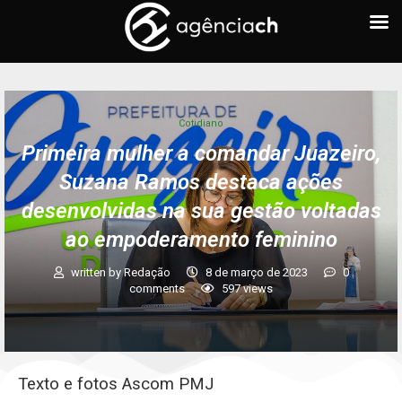
Cotidiano
Primeira mulher a comandar Juazeiro,
Suzana Ramos destaca ações
desenvolvidas na sua gestão voltadas
ao empoderamento feminino
written by
Redação
8 de março de 2023
0
comments
597
views
Texto e fotos Ascom PMJ