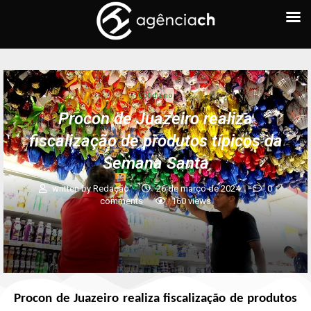
Cotidiano
Procon de Juazeiro realiza
fiscalização de produtos típicos da
Semana Santa
written by
Redação
26 de março de 2024
0
comments
160
views
Procon de Juazeiro realiza fiscalização de produtos