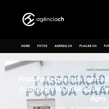
HOME
FOTOS
AGENDA CH
PLACAR CH
FU
Carlos Humbert
Produtores rurais da agricul
participam de oficinas de c
Agro
written by
Redação
27 de setembro de 202