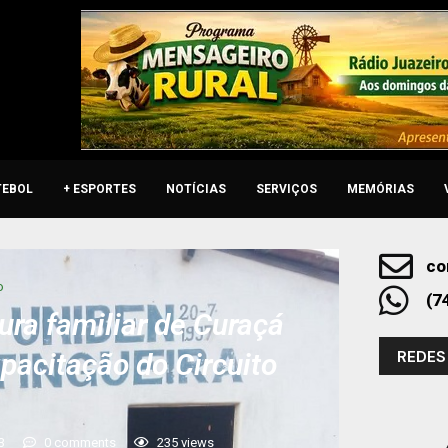
TEBOL
+ ESPORTES
NOTÍCIAS
SERVIÇOS
MEMÓRIAS
co
o
(7
tura familiar de Curaçá
REDES
apacitação do Circuito
3
0 comments
235
views