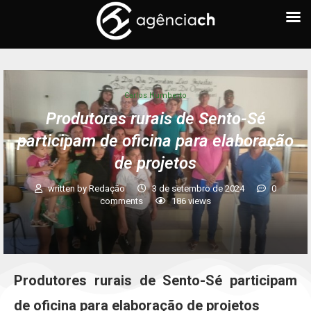
Carlos Humberto
Produtores rurais de Sento-Sé
participam de oficina para elaboração
de projetos
written by
Redação
3 de setembro de 2024
0
comments
186
views
Produtores rurais de Sento-Sé participam
de oficina para elaboração de projetos