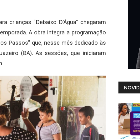
ara crianças “Debaixo D’Água” chegaram
temporada. A obra integra a programação
iros Passos” que, nesse mês dedicado às
uazeiro (BA). As sessões, que iniciaram
h.
NOVID