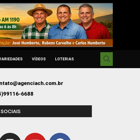
VARIEDADES
VÍDEOS
LOTERIAS
ntato@agenciach.com.br
4)99116-6688
 SOCIAIS