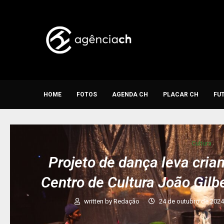
HOME
FOTOS
AGENDA CH
PLACAR CH
FU
Cultura
Projeto de dança leva cria
Centro de Cultura João Gilb
written by
Redação
24 de outubro de 202