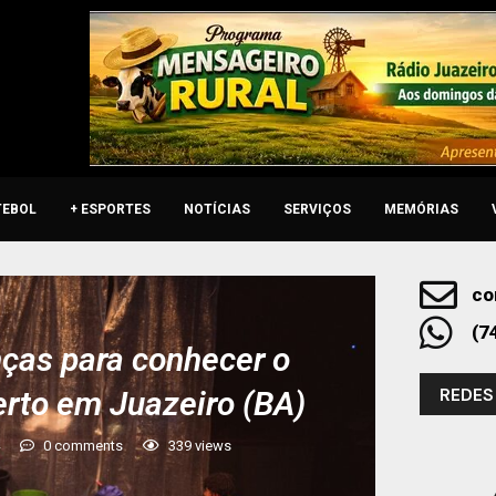
TEBOL
+ ESPORTES
NOTÍCIAS
SERVIÇOS
MEMÓRIAS
co
(7
nças para conhecer o
REDES
erto em Juazeiro (BA)
4
0 comments
339
views