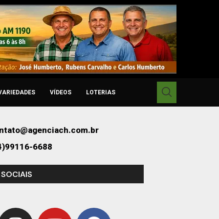
VARIEDADES
VÍDEOS
LOTERIAS
ntato@agenciach.com.br
4)99116-6688
 SOCIAIS