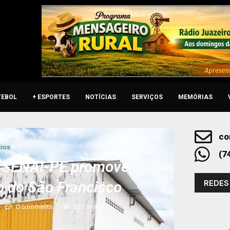
TEBOL
+ ESPORTES
NOTÍCIAS
SERVIÇOS
MEMÓRIAS
co
ios
(7
o SENAI-PE promove
REDES
o do São Francisco
0 comments
227
views