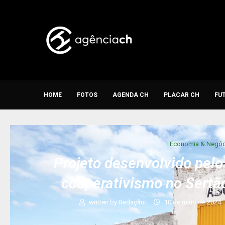
HOME
FOTOS
AGENDA CH
PLACAR CH
FU
Economia & Negóc
Projeto desenvolvido pel
cooperativismo no Sertã
written by
Redação
10 de maio de 2024