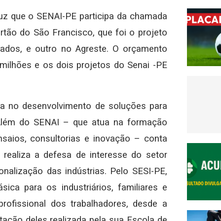
duz que o SENAI-PE participa da chamada
rtão do São Francisco, que foi o projeto
ados, e outro no Agreste. O orçamento
milhões e os dois projetos do Senai -PE
tua no desenvolvimento de soluções para
 Além do SENAI – que atua na formação
nsaios, consultorias e inovação – conta
realiza a defesa de interesse do setor
onalização das indústrias. Pelo SESI-PE,
ca para os industriários, familiares e
rofissional dos trabalhadores, desde a
itação deles realizada pela sua Escola de