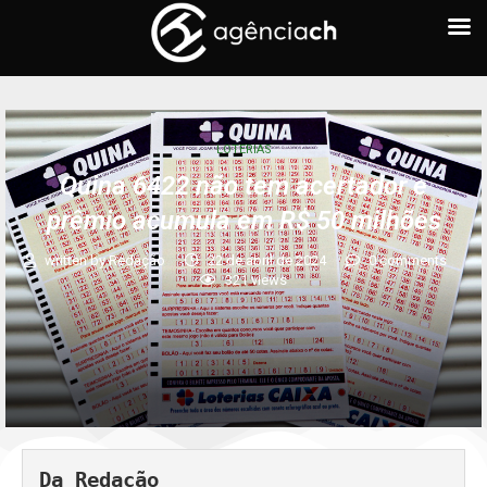
LOTERIAS
Quina 6422 não tem acertador e
prêmio acumula em R$ 50 milhões
written by
Redação
22 de abril de 2024
0 comments
321
views
Da Redação