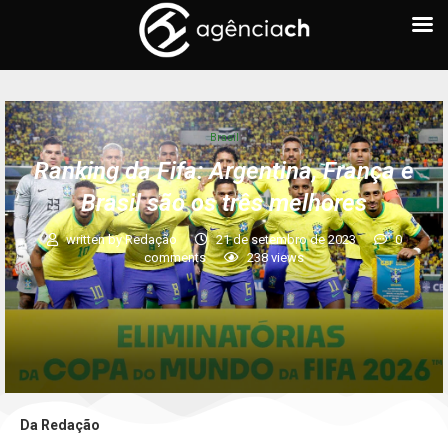
Brasil
Ranking da Fifa: Argentina, França e
Brasil são os três melhores
written by
Redação
21 de setembro de 2023
0
comments
238
views
Da Redação